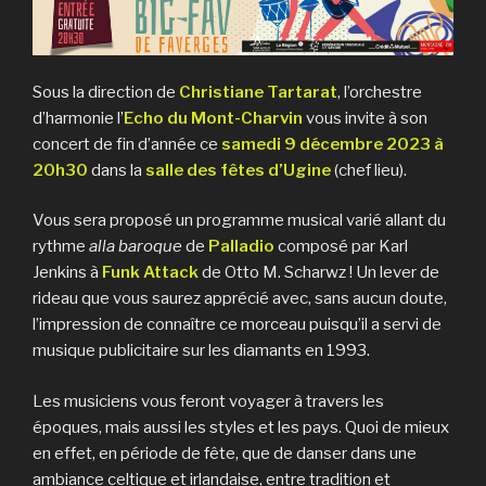
Sous la direction de
Christiane Tartarat
, l’orchestre
d’harmonie l’
Echo du Mont-Charvin
vous invite à son
concert de fin d’année ce
samedi 9 décembre 2023 à
20h30
dans la
salle des fêtes d’Ugine
(chef lieu).
Vous sera proposé un programme musical varié allant du
rythme
alla baroque
de
Palladio
composé par Karl
Jenkins à
Funk Attack
de Otto M. Scharwz ! Un lever de
rideau que vous saurez apprécié avec, sans aucun doute,
l’impression de connaître ce morceau puisqu’il a servi de
musique publicitaire sur les diamants en 1993.
Les musiciens vous feront voyager à travers les
époques, mais aussi les styles et les pays. Quoi de mieux
en effet, en période de fête, que de danser dans une
ambiance celtique et irlandaise, entre tradition et