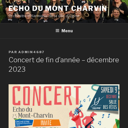
Aller
ECHO DU MONT CHARVIN
au
Orchestre d'Harmonie de la ville d'Ugine
contenu
principal
Menu
PUBLIÉ
PAR
ADMIN4687
LE
Concert de fin d’année – décembre
2023