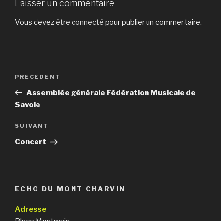
Laisser un commentaire
Vous devez
être connecté
pour publier un commentaire.
Navigation
PRÉCÉDENT
Article
de
précédent
Assemblée générale Fédération Musicale de
l’article
Savoie
SUIVANT
Article
suivant
Concert
ECHO DU MONT CHARVIN
Adresse
Place Montmain